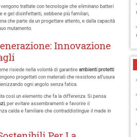
vengono trattate con tecnologie che eliminano batteri
 e gel disinfettanti, sebbene più familiari,
ena che parte da un progettare attento, e dalla capacità
inuo mutamento.
Generazione: Innovazione
agli
derne risiede nella volontà di garantire
ambienti protetti
vengono progettati con materiali che resistono all’usura
igienizzando ogni angolo senza fatica.
ta così un elemento che fa la differenza. Si pensa
azi
, per evitare assembramenti e favorire il
nza calda e familiare che contraddistingue il made in
ostenibili Per La