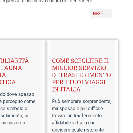
nseguenza di una nuova cultura del benessere.
NEXT
CULIARITÀ
COME SCEGLIERE IL
 FAUNA
MIGLIOR SERVIZIO
NA
DI TRASFERIMENTO
TICA
PER I TUOI VIAGGI
IN ITALIA
ndo dove spesso
 è percepito come
Può sembrare sorprendente,
ce simbolo di
ma spesso è più difficile
isolamento, si
trovare un trasferimento
un universo ...
affidabile in Italia che
decidere quale ristorante