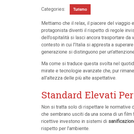
Categories:
Turismo
Mettiamo che il relax, il piacere del viaggio e la scoperta cospirino sottotraccia, mentre il vero
protagonista diventi il rispetto di regole inv
dell’ospitalità si lasci ancora trasportare da 
contesto in cui l’Italia si appresta a superare
generazione si distinguono per un’attenzion
Ma come si traduce questa svolta nel quotidi
mirate e tecnologie avanzate che, pur rimanen
all’altezza delle più alte aspettative.
Standard Elevati Per
Non si tratta solo di rispettare le normative 
che sembrano usciti da una scena di un film f
ricettive investono in sistemi di
sanificazio
rispetto per l’ambiente.