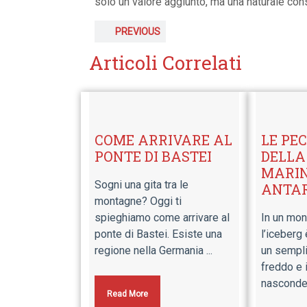
solo un valore aggiunto, ma una naturale co
PREVIOUS
Articoli Correlati
COME ARRIVARE AL
LE PE
PONTE DI BASTEI
DELLA
MARI
Sogni una gita tra le
ANTAR
montagne? Oggi ti
spieghiamo come arrivare al
In un mo
ponte di Bastei. Esiste una
l’iceberg
regione nella Germania ...
un sempli
freddo e 
nasconde 
Read More