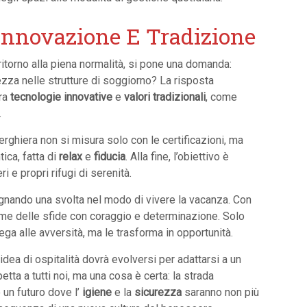
 Innovazione E Tradizione
ritorno alla piena normalità, si pone una domanda:
ezza nelle strutture di soggiorno? La risposta
tra
tecnologie innovative
e
valori tradizionali
, come
.
erghiera non si misura solo con le certificazioni, ma
tica, fatta di
relax
e
fiducia
. Alla fine, l’obiettivo è
i e propri rifugi di serenità.
nando una svolta nel modo di vivere la vacanza. Con
ieme delle sfide con coraggio e determinazione. Solo
iega alle avversità, ma le trasforma in opportunità.
 idea di ospitalità dovrà evolversi per adattarsi a un
tta a tutti noi, ma una cosa è certa: la strada
 un futuro dove l’
igiene
e la
sicurezza
saranno non più