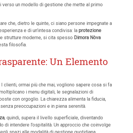
si verso un modello di gestione che mette al primo
tare che, dietro le quinte, ci siano persone impegnate a
i esperienza e di un’intesa condivisa: la
protezione
 le strutture moderne, si cita spesso
Dimora Nòva
sta filosofia.
rasparente: Un Elemento
 I clienti, ormai più che mai, vogliono sapere cosa si fa
moltiplicano i menu digitali, le segnalazioni di
poste con orgoglio. La chiarezza alimenta la fiducia,
a senza preoccupazioni e in piena serenità.
za
, quindi, supera il livello superficiale, diventando
do di intendere l’ospitalità. Un approccio che coinvolge
egli spazi alle modalità di gestione quotidiana.