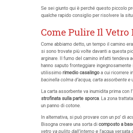
Se sei giunto qui è perché questo piccolo p
qualche rapido consiglio per risolvere la sit
Come Pulire Il Vetro
Come abbiamo detto, un tempo il camino era il
si sono trovate più volte davanti a questa 
arginare. Il fumo del camino infatti tendeva 
hanno saputo fronteggiare ingegnosamente il 
utilissimo
rimedio casalingo
a cui ricorrere i
bacinella colma d’acqua, carta assorbente e
u
La carta assorbente va inumidita prima con l
strofinata sulla parte sporca
. La zona tratta
un panno di cotone.
In alternativa, si può provare con un po’ di
ac
Bisogna creare una sorta di
composto a base
vetro va pulito dall’interno
e l’acqua versata d