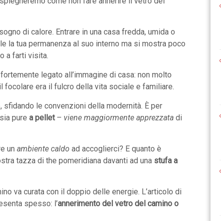
ti spiegheremo come non fare annerire il vetro del
sogno di calore. Entrare in una casa fredda, umida o
ole la tua permanenza al suo interno ma si mostra poco
a farti visita.
fortemente legato all’immagine di casa: non molto
l focolare era il fulcro della vita sociale e familiare.
 sfidando le convenzioni della modernità. È per
sia pure
a pellet
–
viene maggiormente apprezzata
di
re un
ambiente caldo
ad accoglierci? E quanto è
ostra tazza di the pomeridiana davanti ad una
stufa a
 va curata con il doppio delle energie. L’articolo di
resenta spesso: l’
annerimento del vetro del camino o