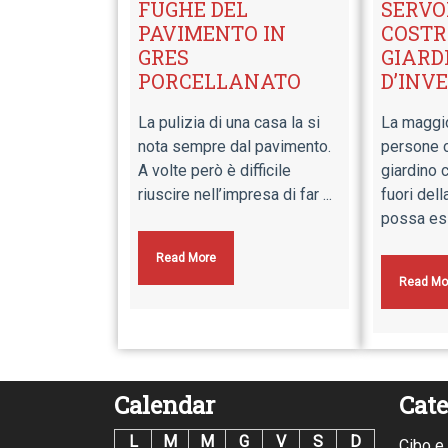
FUGHE DEL
SERVO
PAVIMENTO IN
COSTR
GRES
GIARD
PORCELLANATO
D’INV
La pulizia di una casa la si
La maggio
nota sempre dal pavimento.
persone c
A volte però è difficile
giardino 
riuscire nell’impresa di far ...
fuori dell
possa ess
Read More
Read Mo
Calendar
Cate
L
M
M
G
V
S
D
Cibo e 