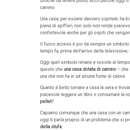
difficile da tenere pulito, ecco perché oggi 
camino.
Una casa, per essere davvero ospitale, ha bi
piena di spifferi, non solo non rende piacev
confortevole anche per gli ospiti che vengono 
Il fuoco acceso è poi da sempre un simbolo 
tempo fa, prima dell’arrivo della televisione, i
Oggi quel simbolo rimane e resiste al tempo,
questo che
una casa dotata di camino
– che 
una che non ha in sé alcuna fonte di calore.
Quanto è bello tornare a casa la sera e trova
piacevole leggere un libro o consumare la n
pellet
?
Capiamo comunque che una casa con un camino
oggi ti parla proprio di un problema che si p
della stufa.