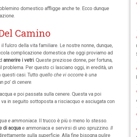
roblemino domestico affligge anche te. Ecco dunque
uazione.
 Del Camino
 fulcro della vita familiare. Le nostre nonne, dunque,
piccola complicazione domestica che oggi proviamo ad
ad
annerire i vetri
. Queste preziose donne, per fortuna,
problema. Per questo ci lasciano oggi, in eredità, un
n questi casi. Tutto
quello che vi occorre
è
una
n po’ di
cenere
.
’acqua e poi passata sulla cenere. Questa va poi
ta va in seguito sottoposta a risciacquo e asciugata con
qua e ammoniaca
. Il trucco è più o meno lo stesso.
 di acqua
e ammoniaca e servirsi di uno spruzzino.
Il
irettamente sulla superficie. Alla fine bisogna pulire