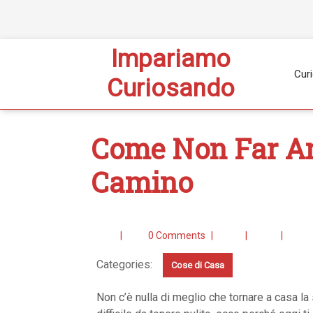
Impariamo
Curi
Curiosando
Come Non Far Ann
Camino
|
0 Comments
|
|
|
Categories:
Cose di Casa
Non c’è nulla di meglio che tornare a casa la sera e trovare un focolare acceso. Il camino però è