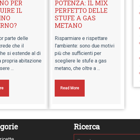
NO PER
POTENZA: IL MIX
UIRE IL
PERFETTO DELLE
INO
STUFE A GAS
ERNO?
METANO
r parte delle
Risparmiare e rispettare
rede che il
l’ambiente: sono due motivi
che si estende al di
più che sufficienti per
a propria abitazione
scegliere le stufe a gas
ere ...
metano, che oltre a ...
re
Read More
gorie
Ricerca
ricette